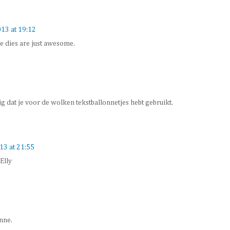
013 at 19:12
se dies are just awesome.
g dat je voor de wolken tekstballonnetjes hebt gebruikt.
013 at 21:55
Elly
nne.