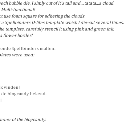
 bubble die. I simly cut of it's tail and....tatata...a cloud.
o Multi-functional!
t use foam square for adhering the clouds.
a Spellbinders D-lites template which I die-cut several times.
the template, carefully stencil it using pink and green ink.
a flower border!
gende Spellbinders mallen:
plates were used:
euk vinden!
 de blogcandy bekend.
!
nner of the blogcandy.