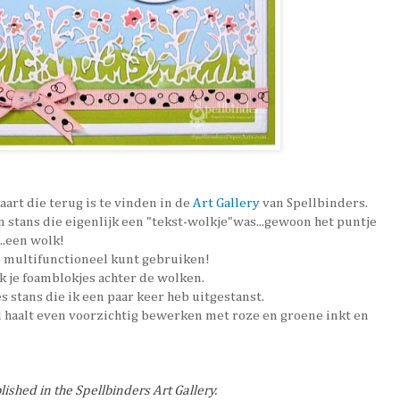
aart die terug is te vinden in de
Art Gallery
van Spellbinders.
 stans die eigenlijk een "tekst-wolkje"was...gewoon het puntje
..een wolk!
o multifunctioneel kunt gebruiken!
k je foamblokjes achter de wolken.
 stans die ik een paar keer heb uitgestanst.
al haalt even voorzichtig bewerken met roze en groene inkt en
blished in the Spellbinders
Art Gallery
.