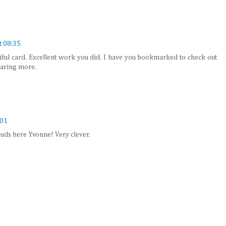
t 08:35
utiful card. Excellent work you did. I have you bookmarked to check out
haring more.
:01
uds here Yvonne! Very clever.