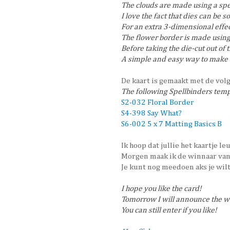
The clouds are made using a speech
I love the fact that dies can be s
For an extra 3-dimensional effec
The flower border is made using 
Before taking the die-cut out of 
A simple and easy way to make 
De kaart is gemaakt met de vol
The following Spellbinders tem
S2-032 Floral Border
S4-398 Say What?
S6-002 5 x 7 Matting Basics B
Ik hoop dat jullie het kaartje l
Morgen maak ik de winnaar van
Je kunt nog meedoen aks je wilt
I hope you like the card!
Tomorrow I will announce the wi
You can still enter if you like!