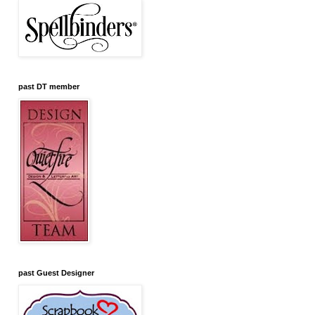
past DT member
past Guest Designer