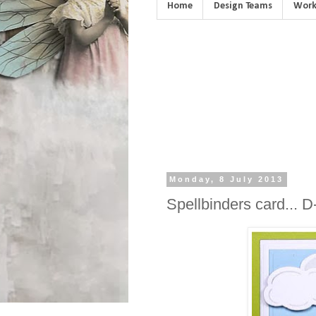
Home
Design Teams
Work
Monday, 8 July 2013
Spellbinders card... D-