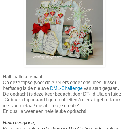
Halli hallo allemaal,
Op deze fripse (voor de ABN-ers onder ons: lees: frisse)
herfstdag is de nieuwe
DML-Challenge
van start gegaan.
De opdracht is deze keer bedacht door DT-lid Ula en luidt:
"Gebruik chipboaard figuren of letters/cijfers + gebruik ook
iets van metaal/ metallic op je creatie".
En dus...alweer een hele leuke opdracht!
Hello everyone,
It's a typical autumn day here in The Netherlands....rather