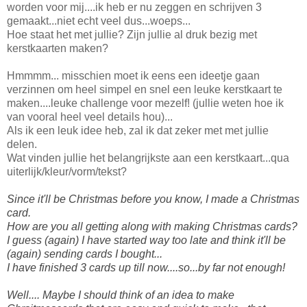
worden voor mij....ik heb er nu zeggen en schrijven 3
gemaakt...niet echt veel dus...woeps...
Hoe staat het met jullie? Zijn jullie al druk bezig met
kerstkaarten maken?
Hmmmm... misschien moet ik eens een ideetje gaan
verzinnen om heel simpel en snel een leuke kerstkaart te
maken....leuke challenge voor mezelf! (jullie weten hoe ik
van vooral heel veel details hou)...
Als ik een leuk idee heb, zal ik dat zeker met met jullie
delen.
Wat vinden jullie het belangrijkste aan een kerstkaart...qua
uiterlijk/kleur/vorm/tekst?
Since it'll be Christmas before you know, I made a Christmas
card.
How are you all getting along with making Christmas cards?
I guess (again) I have started way too late and think it'll be
(again) sending cards I bought...
I have finished 3 cards up till now....so...by far not enough!
Well.... Maybe I should think of an idea to make